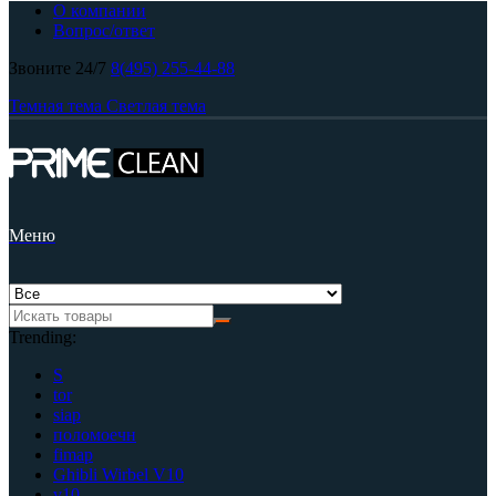
О компании
Вопрос/ответ
Звоните 24/7
8(495) 255-44-88
Темная тема
Светлая тема
Меню
Trending:
S
tor
siap
поломоечн
fimap
Ghibli Wirbel V10
v10