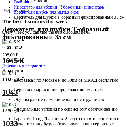
О компании
Главная
Инвентарь для уборки | Уборочный инвентарь
Best Discounts
Держатели шубок для мытья окон
Держатель для шубки Т-образный фиксированный 35 см
The best discounts this week
Держатель для шубки Т-образный
Every week you can find the best discounts here.
фиксированный 35 см
9 300,00
₽
298,00
₽
1045 K
В наличии
Добавить в избранное
В наличии
13 600,00
₽
Доставка
: по Москве и до 50км от МКАД бесплатно
Персонализированное предложение по оплате
1043
Обучим работе на машине ваших сотрудников
Специальные условия по сервисному обслуживанию
12 500,00
₽
Гарантия 1 год *Гарантия 2 года, если в течение этого
1033
срока, технику будут обслуживать наши сервисные