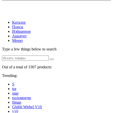
Каталог
Поиск
Избранное
Аккаунт
Меню
Type a few things below to search
Out of a total of 3307 products:
Trending:
S
tor
siap
поломоечн
fimap
Ghibli Wirbel V10
v10