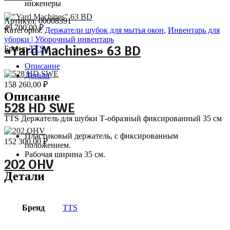
инженеры
Артикул:
00008391
49 700,00
₽
Категория:
Держатели шубок для мытья окон
,
Инвентарь для
уборки | Уборочный инвентарь
«Yard Machines» 63 BD
Бренд:
TTS
Описание
Детали
158 260,00
₽
Описание
528 HD SWE
TTS Держатель для шубки Т-образный фиксированный 35 см
Пластиковый держатель, с фиксированным
152 300,00
₽
положением.
Рабочая ширина 35 см.
202 OHV
Детали
Бренд
TTS