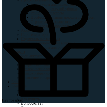
Профессиональные пылесосы
Аксессуары для пылесосов
Пылесосы для сухой уборки
Ранцевые пылесосы
Профессиональные моющие пылесосы
Строительные пылесосы
Пылесос для сбора воды и грязи
Аккумуляторы
Парогенераторы
Подметальные машины
Роторные поломоечные машины
Аксессуары для роторных машин
Аккаунт
Мой аккаунт
Корзина
Оформление заказа
Отслеживание заказ
Список избранного
Сравнение товаров
Блог
Контакты
Доставка
Гарантия
Как купить
Нет товаров.
Вопрос/ответ