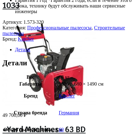
Гарантия 1 год *Гарантия 2 года, если в течение этого
1033
срока, технику будут обслуживать наши сервисные
инженеры
Артикул:
1.573-320
Категория:
Профессиональные пылесосы
,
Строительные
пылесосы
Бренд:
Karcher
Детали
Детали
Вес
68 кг
Габариты
1020 × 680 × 1490 см
Бренд
Karcher
Страна бренда
Германия
49 700,00
₽
«Yard Machines» 63 BD
Объем пылесборника, л
60