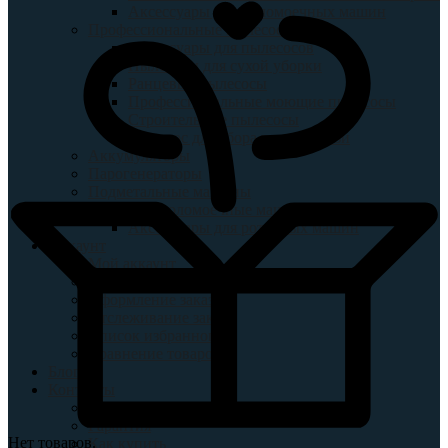
Аксессуары для поломоечных машин
Профессиональные пылесосы
Аксессуары для пылесосов
Пылесосы для сухой уборки
Ранцевые пылесосы
Профессиональные моющие пылесосы
Строительные пылесосы
Пылесос для сбора воды и грязи
Аккумуляторы
Парогенераторы
Подметальные машины
Роторные поломоечные машины
Аксессуары для роторных машин
Аккаунт
Мой аккаунт
Корзина
Оформление заказа
Отслеживание заказ
Список избранного
Сравнение товаров
Блог
Контакты
Доставка
Гарантия
Нет товаров.
Как купить