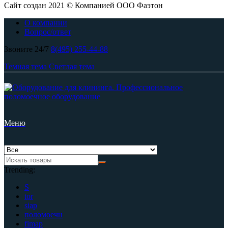
Сайт создан 2021 © Компанией ООО Фаэтон
О компании
Вопрос/ответ
Звоните 24/7
8(495) 255-44-88
Темная тема
Светлая тема
Меню
Trending:
S
tor
siap
поломоечн
fimap