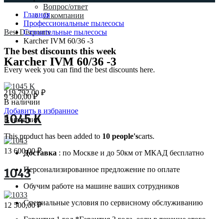
Вопрос/ответ
Главная
О компании
Профессиональные пылесосы
Best Discounts
Строительные пылесосы
Karcher IVM 60/36 -3
The best discounts this week
Karcher IVM 60/36 -3
Every week you can find the best discounts here.
219 792,00
₽
9 300,00
₽
В наличии
Добавить в избранное
1045 K
В наличии
This product has been added to
10 people's
carts.
13 600,00
₽
Доставка
: по Москве и до 50км от МКАД бесплатно
Персонализированное предложение по оплате
1043
Обучим работе на машине ваших сотрудников
Специальные условия по сервисному обслуживанию
12 500,00
₽