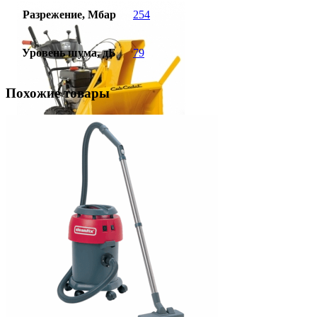
Разрежение, Мбар
254
Уровень шума, дБ
79
Похожие товары
158 260,00
₽
528 HD SWE