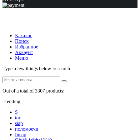
Каталог
Поиск
Избранное
Аккаунт
Меню
Type a few things below to search
Out of a total of 3307 products:
Trending:
S
tor
siap
поломоечн
fimap