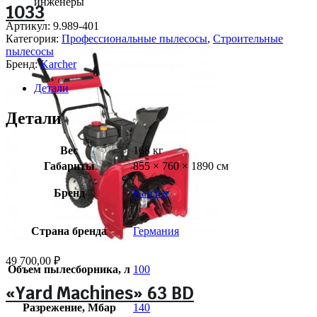
инженеры
1033
Артикул:
9.989-401
Категория:
Профессиональные пылесосы
,
Строительные
пылесосы
Бренд:
Karcher
Детали
Детали
Вес
168 кг
Габариты
855 × 760 × 1890 см
Бренд
Karcher
Страна бренда
Германия
49 700,00
₽
Объем пылесборника, л
100
«Yard Machines» 63 BD
Разрежение, Мбар
140