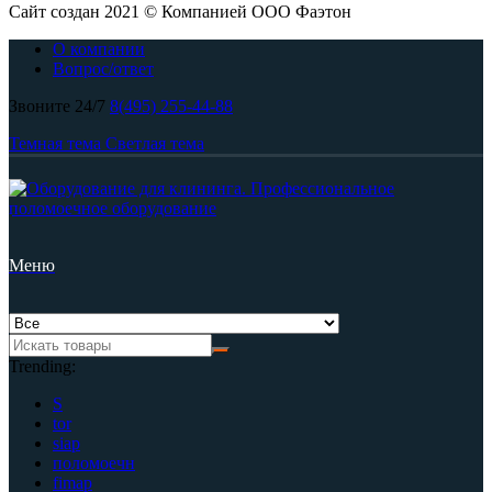
Сайт создан 2021 © Компанией ООО Фаэтон
О компании
Вопрос/ответ
Звоните 24/7
8(495) 255-44-88
Темная тема
Светлая тема
Меню
Trending:
S
tor
siap
поломоечн
fimap