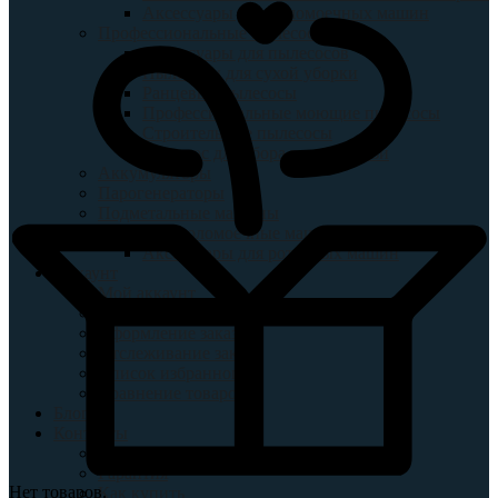
Аксессуары для поломоечных машин
Профессиональные пылесосы
Аксессуары для пылесосов
Пылесосы для сухой уборки
Ранцевые пылесосы
Профессиональные моющие пылесосы
Строительные пылесосы
Пылесос для сбора воды и грязи
Аккумуляторы
Парогенераторы
Подметальные машины
Роторные поломоечные машины
Аксессуары для роторных машин
Аккаунт
Мой аккаунт
Корзина
Оформление заказа
Отслеживание заказ
Список избранного
Сравнение товаров
Блог
Контакты
Доставка
Гарантия
Нет товаров.
Как купить