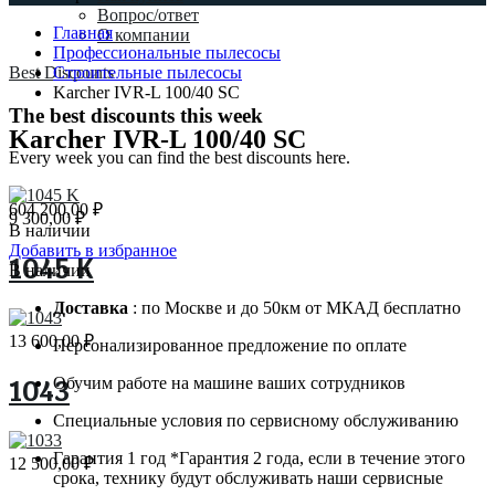
Вопрос/ответ
Главная
О компании
Профессиональные пылесосы
Best Discounts
Строительные пылесосы
Karcher IVR-L 100/40 SС
The best discounts this week
Karcher IVR-L 100/40 SС
Every week you can find the best discounts here.
604 200,00
₽
9 300,00
₽
В наличии
Добавить в избранное
1045 K
В наличии
Доставка
: по Москве и до 50км от МКАД бесплатно
13 600,00
₽
Персонализированное предложение по оплате
Обучим работе на машине ваших сотрудников
1043
Специальные условия по сервисному обслуживанию
Гарантия 1 год *Гарантия 2 года, если в течение этого
12 500,00
₽
срока, технику будут обслуживать наши сервисные