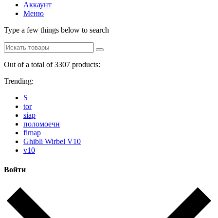
Аккаунт
Меню
Type a few things below to search
Out of a total of 3307 products:
Trending:
S
tor
siap
поломоечн
fimap
Ghibli Wirbel V10
v10
Войти