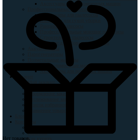
Аксессуары для поломоечных машин
Профессиональные пылесосы
Аксессуары для пылесосов
Пылесосы для сухой уборки
Ранцевые пылесосы
Профессиональные моющие пылесосы
Строительные пылесосы
Пылесос для сбора воды и грязи
Аккумуляторы
Парогенераторы
Подметальные машины
Роторные поломоечные машины
Аксессуары для роторных машин
Аккаунт
Мой аккаунт
Корзина
Оформление заказа
Отслеживание заказ
Список избранного
Сравнение товаров
Блог
Контакты
Доставка
Гарантия
Нет товаров.
Как купить