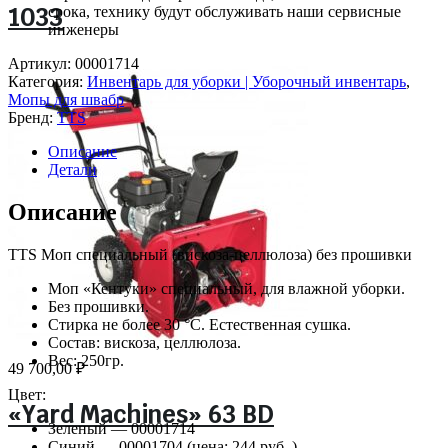
1033
срока, технику будут обслуживать наши сервисные
инженеры
Артикул:
00001714
Категория:
Инвентарь для уборки | Уборочный инвентарь
,
Мопы для швабр
Бренд:
TTS
Описание
Детали
Описание
TTS Моп специальный (вискоза-целлюлоза) без прошивки
Моп «Кентуки» специальный, для влажной уборки.
Без прошивки.
Стирка не более 30 °C. Естественная сушка.
Состав: вискоза, целлюлоза.
Вес: 250гр.
49 700,00
₽
Цвет:
«Yard Machines» 63 BD
Зеленый — 00001714
Синий — 00001704 (цена: 244 руб. )