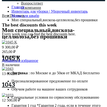
Вопрос/ответ
Главная
О компании
Инвентарь для уборки | Уборочный инвентарь
Best Discounts
Мопы для швабр
Моп специальный,вискоза-целлюлоза,без прошивки
The best discounts this week
Моп специальный,вискоза-
Every week you can find the best discounts here.
целлюлоза,без прошивки
9 300,00
₽
265,00
₽
В наличии
1045 K
Добавить в избранное
В наличии
Доставка
: по Москве и до 50км от МКАД бесплатно
13 600,00
₽
Персонализированное предложение по оплате
1043
Обучим работе на машине ваших сотрудников
Специальные условия по сервисному обслуживанию
12 500,00
₽
Гарантия 1 год *Гарантия 2 года, если в течение этого