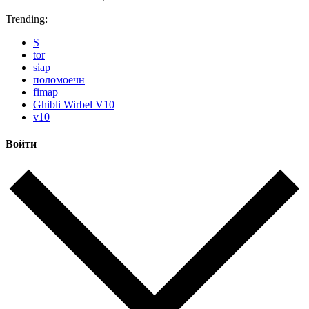
Trending:
S
tor
siap
поломоечн
fimap
Ghibli Wirbel V10
v10
Войти