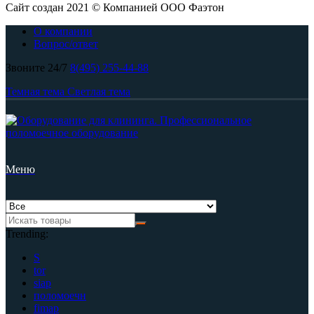
Сайт создан 2021 © Компанией ООО Фаэтон
О компании
Вопрос/ответ
Звоните 24/7
8(495) 255-44-88
Темная тема
Светлая тема
Меню
Trending:
S
tor
siap
поломоечн
fimap