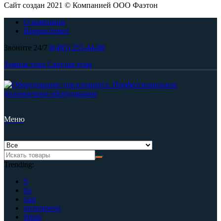
Сайт создан 2021 © Компанией ООО Фаэтон
О компании
Вопрос/ответ
Звоните 24/7
8(495) 255-44-88
Темная тема
Светлая тема
Меню
Trending:
S
tor
siap
поломоечн
fimap