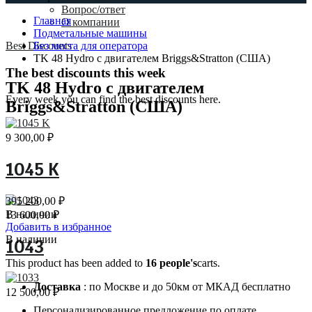
Вопрос/ответ
Главная
О компании
Подметальные машины
Best Discounts
Без места для оператора
TK 48 Hydro с двигателем Briggs&Stratton (США)
The best discounts this week
TK 48 Hydro с двигателем
Every week you can find the best discounts here.
Briggs&Stratton (США)
9 300,00
₽
1045 K
395 200,00
₽
В наличии
13 600,00
₽
Добавить в избранное
В наличии
1043
This product has been added to
16 people's
carts.
Доставка
: по Москве и до 50км от МКАД бесплатно
12 500,00
₽
Персонализированное предложение по оплате