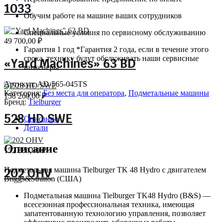
1033
Обучим работе на машине ваших сотрудников
Специальные условия по сервисному обслуживанию
49 700,00
₽
Гарантия 1 год *Гарантия 2 года, если в течение этого
срока, технику будут обслуживать наши сервисные
«Yard Machines» 63 BD
инженеры
Артикул:
AD-565-045TS
Категория:
Без места для оператора
,
Подметальные машины
158 260,00
₽
Бренд:
Тielburger
528 HD SWE
Описание
Детали
Описание
152 300,00
₽
Подметальная машина Tielburger TK 48 Hydro с двигателем
202 OHV
Briggs&Stratton (США)
Подметальная машина Tielburger TK48 Hydro (B&S) —
всесезонная профессиональная техника, имеющая
запатентованную технологию управления, позволяет