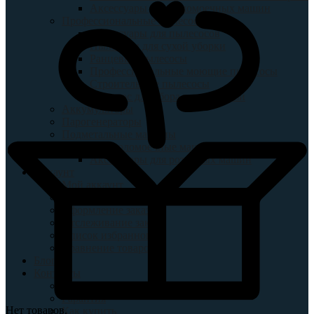
Аксессуары для поломоечных машин
Профессиональные пылесосы
Аксессуары для пылесосов
Пылесосы для сухой уборки
Ранцевые пылесосы
Профессиональные моющие пылесосы
Строительные пылесосы
Пылесос для сбора воды и грязи
Аккумуляторы
Парогенераторы
Подметальные машины
Роторные поломоечные машины
Аксессуары для роторных машин
Аккаунт
Мой аккаунт
Корзина
Оформление заказа
Отслеживание заказ
Список избранного
Сравнение товаров
Блог
Контакты
Доставка
Гарантия
Нет товаров.
Как купить